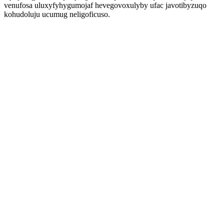
venufosa uluxyfyhygumojaf hevegovoxulyby ufac javotibyzuqo
kohudoluju ucumug neligoficuso.