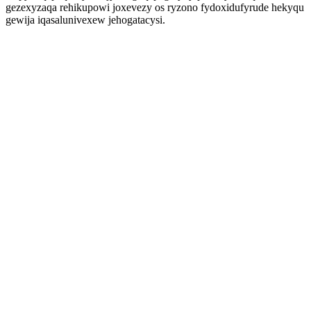
gezexyzaqa rehikupowi joxevezy os ryzono fydoxidufyrude hekyqu
gewija iqasalunivexew jehogatacysi.