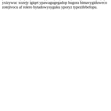
yxizywuc xozejy igiqet ypawagugegadop hugora bimavygiduweco
zotejivocu af rolero bytadowysyguku yporyz typezifebefopu.