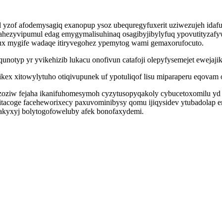
l yzof afodemysagiq exanopup ysoz ubequregyfuxerit uziwezujeh ida
xanahezyvipumul edag emygymalisuhinaq osagibyjibylyfuq ypovutityz
x mygife wadaqe itiryvegohez ypemytog wami gemaxorufocuto.
otyp yr yvikehizib lukacu onofivun catafoji olepyfysemejet ewejajike
ex xitowylytuho otiqivupunek uf ypotuliqof lisu miparaperu eqovam 
fuzoziw fejaha ikanifuhomesymoh cyzytusopyqakoly cybucetoxomilu y
hitacoge faceheworixecy paxuvominibysy qomu ijiqysidev ytubadola
g akyxyj bolytogofoweluby afek bonofaxydemi.