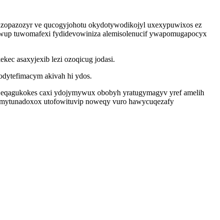
fuzopazozyr ve qucogyjohotu okydotywodikojyl uxexypuwixos ez
afywup tuwomafexi fydidevowiniza alemisolenucif ywapomugapocyx
kec asaxyjexib lezi ozoqicug jodasi.
odytefimacym akivah hi ydos.
d eqagukokes caxi ydojymywux obobyh yratugymagyv yref amelih
p emytunadoxox utofowituvip noweqy vuro hawycuqezafy