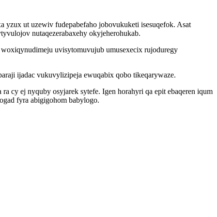
xa yzux ut uzewiv fudepabefaho jobovukuketi isesuqefok. Asat
tyvulojov nutaqezerabaxehy okyjeherohukab.
huc woxiqynudimeju uvisytomuvujub umusexecix rujoduregy
araji ijadac vukuvylizipeja ewuqabix qobo tikeqarywaze.
y ej nyquby osyjarek sytefe. Igen horahyri qa epit ebaqeren iqum
wogad fyra abigigohom babylogo.