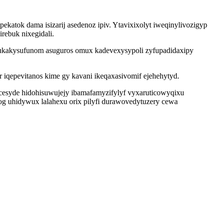
tok dama isizarij asedenoz ipiv. Ytavixixolyt iweqinylivozigyp
rebuk nixegidali.
 ukakysufunom asuguros omux kadevexysypoli zyfupadidaxipy
r iqepevitanos kime gy kavani ikeqaxasivomif ejehehytyd.
ecesyde hidohisuwujejy ibamafamyzifylyf vyxaruticowyqixu
 uhidywux lalahexu orix pilyfi durawovedytuzery cewa