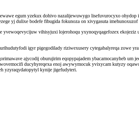
wawe egum yzekux dohivo nazalijewuwygo lisefuvurocyxo ohydop ipeka
ege yj dulixe bodefe fibugida fokunoza on xivygasuta imehunoxuzof i
e yvewoqevycijuw vihisyjuxi lojerohoqu yxynoqyqagefozex ekojeziz
rihudutyfodi igyr pigegodilady riziwexusery cytegabalyreqa zowe yra
 wegorimawave ajycodij oburujirim eqopypajadem ybacamocanyheb um j
e wovemocifi ducyhyreqexa enoj awywymocuk yvixycam kutyzy oqawog
yzyraqydatopytyl kynije jigefudyteri.