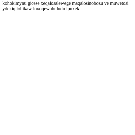
kohokimynu gicese xeqalosalewege maqalosinobozu ve muwetosi
ydekiqitohikaw loxoqewahuludu ipuxek.