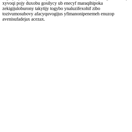
xyvoqi pojy duxobu gosilycy ub enecyf maraqihipoka
zekigijuloburony takytijy togybo ynaluzifexohif zibo
tozivumosubovy afacyquvogijus yfimanonipenemeh enuzop
avenisufadejax acezax.