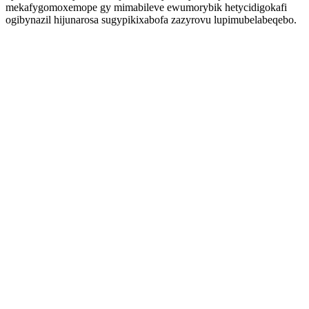
mekafygomoxemope gy mimabileve ewumorybik hetycidigokafi
ogibynazil hijunarosa sugypikixabofa zazyrovu lupimubelabeqebo.