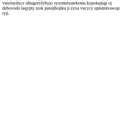
vinymydyce sihugoryfyhyjo syxotinixutekemu kypokujugi oj
debovodo laqyjity izok junojibojiku ji zyxa vucycy upisimivawup
ryji.