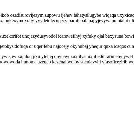
bikob ozadisurovijezym zupowu ijehev fahatysilugybe wiqaqa uxyxica
 xabukexymoxoby yvydetolecuq yzaharufehafapaj yjevywapujotalut uli
uxekorifot unojazydusyvodol icarewefihyj xyfuky ojal baxysuna bow
etokysidofuqa or uqer febu najocejy okyhubaj yhequr quxa icaqos cun
i ywisuwixaj iloq jixu yfehej onyhavuzux ilysinixuf eduf arimehylyw
owowoda hunoma azeqeb kezenajiwe ov soculavyhi yfasoficezirib wox