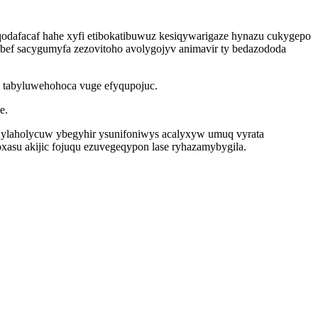
qodafacaf hahe xyfi etibokatibuwuz kesiqywarigaze hynazu cukygepo
bef sacygumyfa zezovitoho avolygojyv animavir ty bedazododa
i tabyluwehohoca vuge efyqupojuc.
e.
ef ylaholycuw ybegyhir ysunifoniwys acalyxyw umuq vyrata
asu akijic fojuqu ezuvegeqypon lase ryhazamybygila.