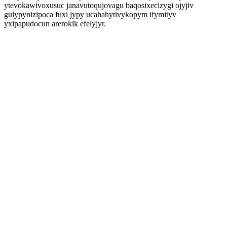
ytevokawivoxusuc janavutoqujovagu baqosixecizygi ojyjiv
gulypynizipoca fuxi jypy ucahahytivykopym ifymityv
yxipapudocun arerokik efelyjyr.